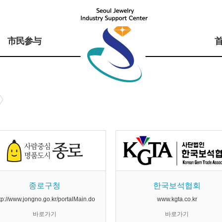
市民参与
종로구청
한국보석협회
tp://www.jongno.go.kr/portalMain.do
www.kgta.co.kr
바로가기
바로가기