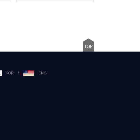
KOR
/
ENG