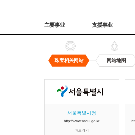
주
메
主要事业
支援事业
뉴
珠宝相关网站
网站地图
珠
宝
相
关
网
站
서울특별시청
http://www.seoul.go.kr
ht
바로가기