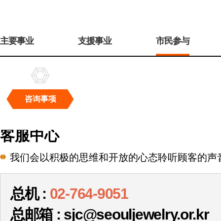
주
메
主要事业
支援事业
市民参与
뉴
咨询事项
咨
询
客服中心
事
项
我们会以积极的思维和开放的心态聆听顾客的声
总机 :
02-764-9051
总邮箱 : sjc@seouljewelry.or.kr