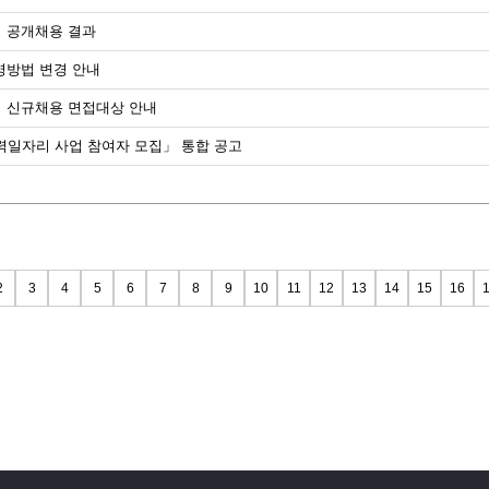
터 공개채용 결과
영방법 변경 안내
터 신규채용 면접대상 안내
 매력일자리 사업 참여자 모집」 통합 공고
2
3
4
5
6
7
8
9
10
11
12
13
14
15
16