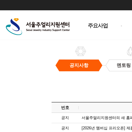
주
메
주요사업
뉴
공지사항
멘토링
공
지
사
항
번호
공지
서울주얼리지원센터의 새 홈
공지
[2026년 멤버십 프리오픈]