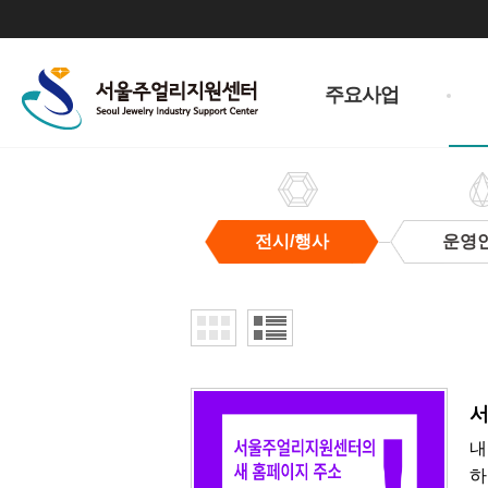
주
메
주요사업
뉴
전시/행사
운영
전
시/
행
사
서
내
하