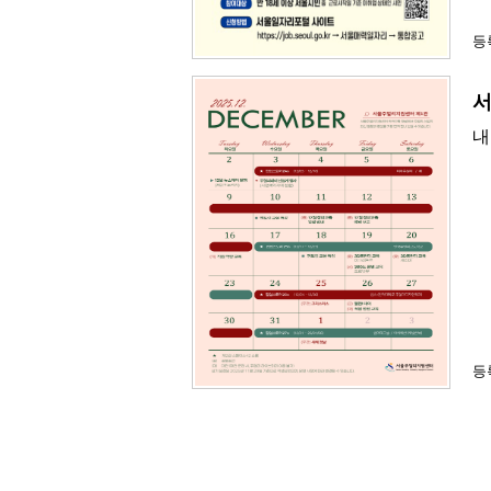
등록
서
내
등록