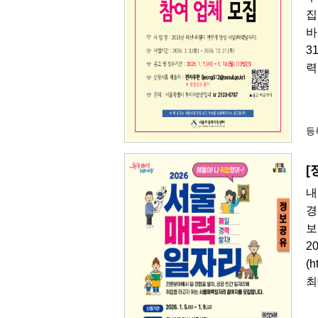
집
바
3
력
등록
[
내
경
보
2
(
최