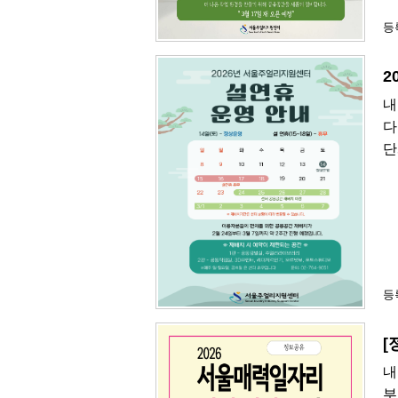
등록
2
내
다
단
등록
[
내
부