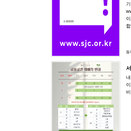
기
w
이
합
등록
서
내
이
비