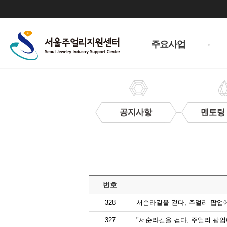
주
메
주요사업
뉴
공지사항
멘토링
보
도
자
료
번호
328
서순라길을 걷다, 주얼리 팝업
327
"서순라길을 걷다, 주얼리 팝업