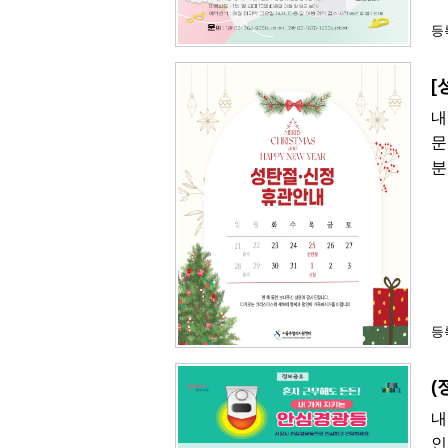
등록
[
내
문
분
등록
(
내
인