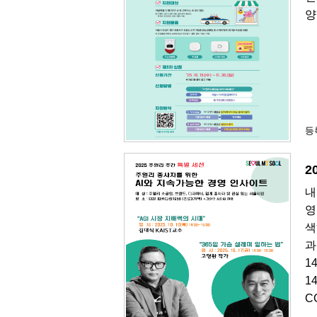
양
등록
2
내
영
색
과
1
1
C