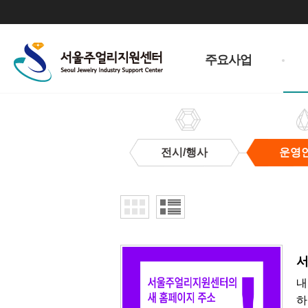
주
메
주요사업
뉴
전시/행사
운영
운
영
안
내
​
내
하