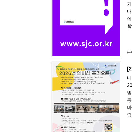
기
내
이
합
등록
[
내
2
범
통
바
랍