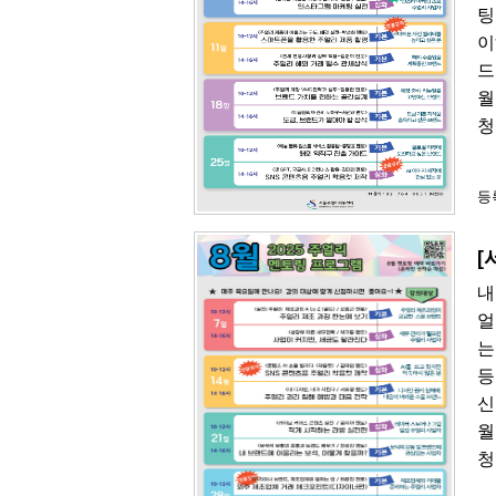
팅
이
드
월
청
등록
[
내
얼
는
등
신
월
청