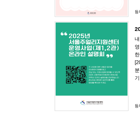
등록
2
내
영
한
[
분
기
등록