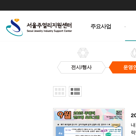
주
메
주요사업
뉴
전시/행사
운영
운
영
안
내
2
내
략