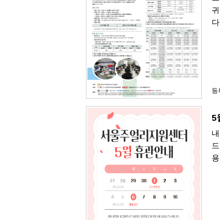
귀
다
등록
5
내
드
용