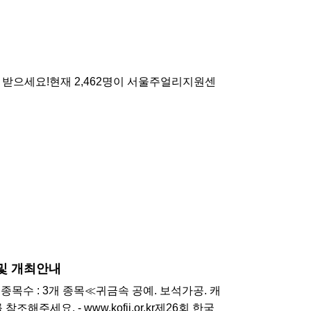
 받으세요!현재 2,462명이 서울주얼리지원센
및 개최안내
종목수 : 3개 종목≪귀금속 공예. 보석가공. 캐
주세요. - www.kofji.or.kr제26회 한국