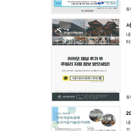
등록
서
내
터
등록
2
내
드