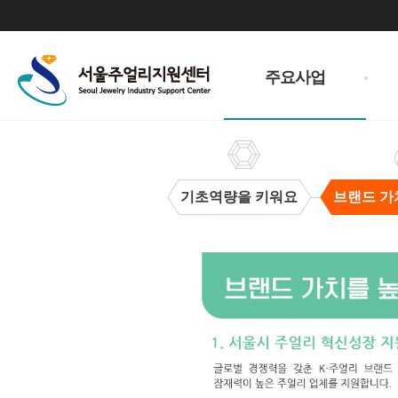
주
메
주요사업
뉴
기초역량을 키워요
브랜드 가
브
랜
드
가
치
을
높
여
요