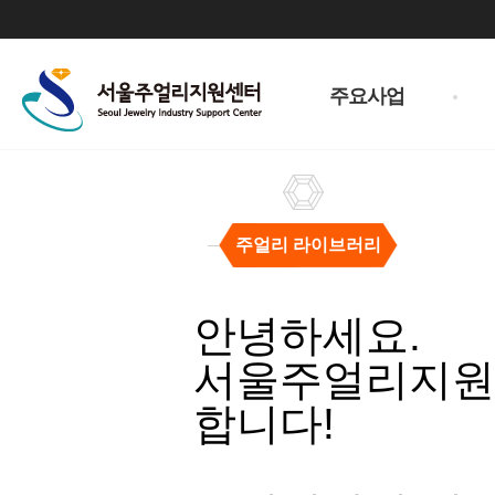
주
메
주요사업
뉴
주얼리 라이브러리
주
얼
안녕하세요.
리
라
서울주얼리지원센
이
브
합니다!
러
리