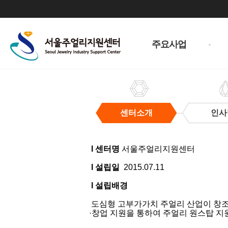
주
메
주요사업
뉴
센터소개
인사
센
터
l 센터명
서울주얼리지원센터
소
개
l 설립일
2015.07.11
l 설립배경
도심형 고부가가치 주얼리 산업이 창조경
·창업 지원을 통하여 주얼리 원스탑 지