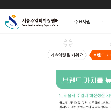
주
메
주요사업
뉴
기초역량을 키워요
브랜드 가
브
랜
드
가
치
을
높
여
요