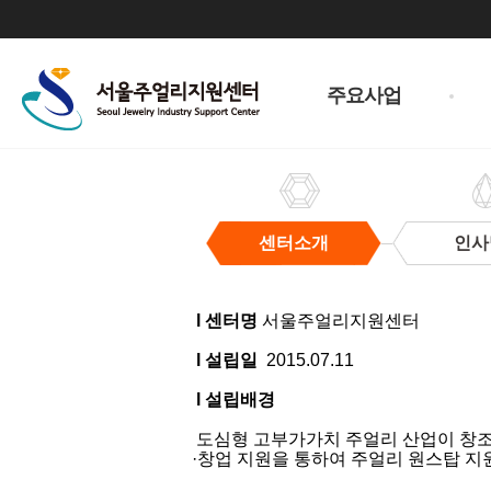
주
메
주요사업
뉴
센터소개
인사
센
터
l 센터명
서울주얼리지원센터
소
개
l 설립일
2015.07.11
l 설립배경
도심형 고부가가치 주얼리 산업이 창조경
·창업 지원을 통하여 주얼리 원스탑 지