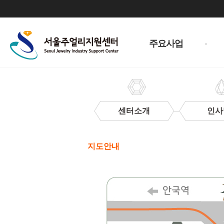
주
메
주요사업
뉴
센터소개
인사
찾
아
지도안내
오
시
는
길