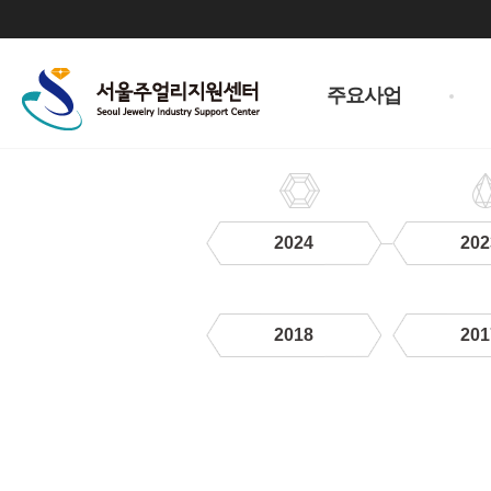
주
메
주요사업
뉴
2024
202
2018
201
하
위
메
뉴