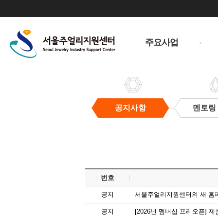
주
메
주요사업
뉴
공지사항
멘토링
공
지
사
항
번호
공지
서울주얼리지원센터의 새 홈
공지
[2026년 멤버십 프리오픈]