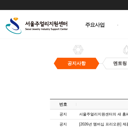
주
메
주요사업
뉴
공지사항
멘토링
공
지
사
항
번호
공지
서울주얼리지원센터의 새 홈
공지
[2026년 멤버십 프리오픈]