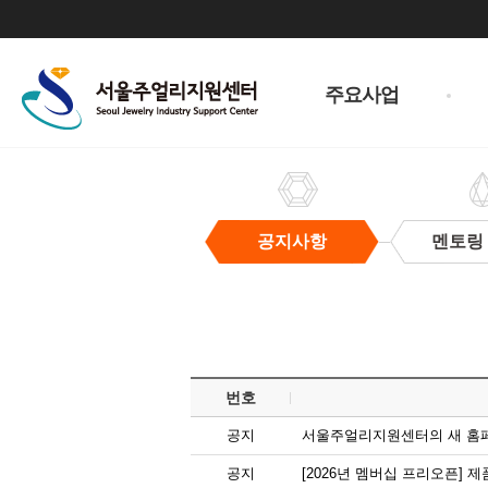
주
메
주요사업
뉴
공지사항
멘토링
공
지
사
항
번호
공지
서울주얼리지원센터의 새 홈
공지
[2026년 멤버십 프리오픈]