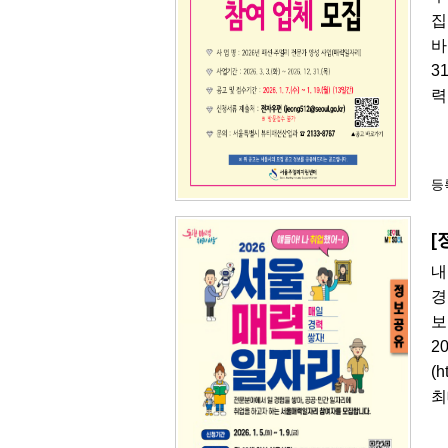
집
바
3
력
등록
[
내
경
보
2
(
최