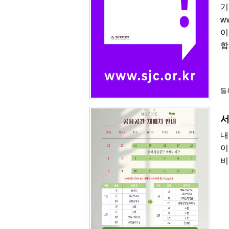
기
w
이
합
등록
서
내
이
비