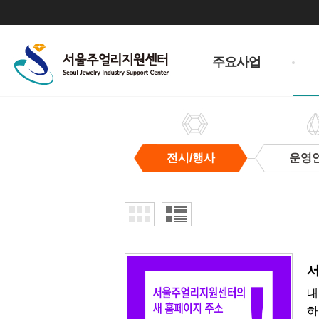
주
메
주요사업
뉴
전시/행사
운영
전
시/
행
사
서
내
하