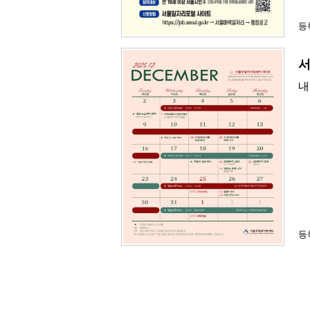
등록
서
내
등록