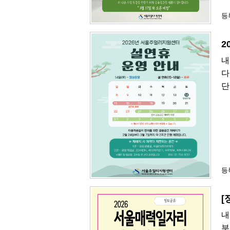
등록
2
내
다
단
등록
[
내
부