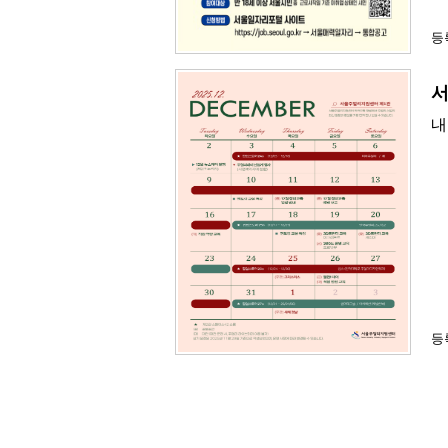
등록
서
내
등록