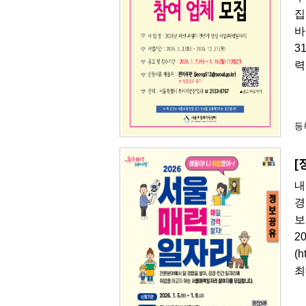
집
바
3
력
등록
[
내
경
보
2
(
최