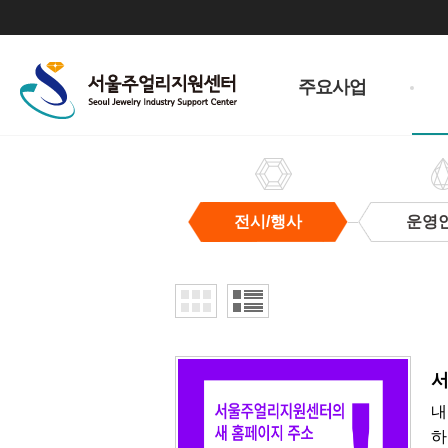
주
메
주요사업
뉴
전시/행사
운영
전
시/
행
사
서
내
하