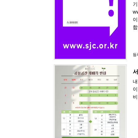
기
w
이
합
등록
서
내
이
비