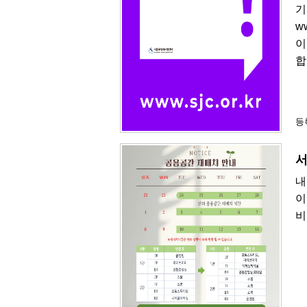
기
w
이
합
등록
서
내
이
비