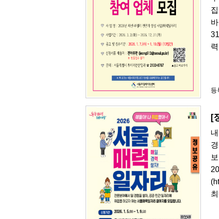
집
바
3
력
등록
[
내
경
보
2
(
최