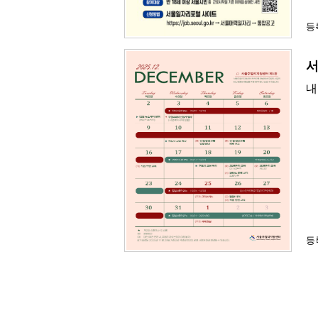
등록
서
내
등록