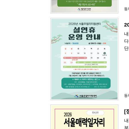
등록
2
내
다
단
등록
[
내
부