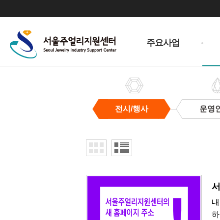
주
메
주요사업
뉴
전시/행사
운영
전
시/
행
사
서
내
하