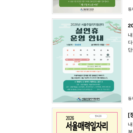
등록
2
내
다
단
등록
[
내
부