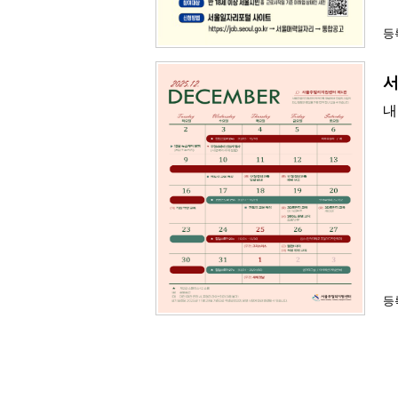
등록
서
내
등록