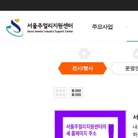
주
메
주요사업
뉴
전시/행사
운영
전
시/
행
사
서
내
하