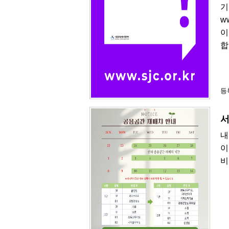
기
w
이
합
등록
서
내
이
비