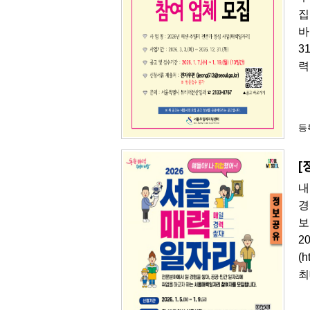
집
바
3
력
등록
[
내
경
보
2
(
최