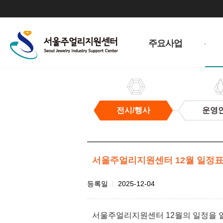
주
메
주요사업
뉴
전시/행사
운영
전
시/
행
사
서울주얼리지원센터 12월 일정
첨
등록일
2025-12-04
부
파
서울주얼리지원센터 12월의 일정을 
일