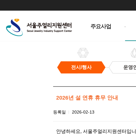
주
메
주요사업
뉴
전시/행사
운영
전
시/
행
사
2026년 설 연휴 휴무 안내
첨
등록일
2026-02-13
부
파
안녕하세요, 서울주얼리지원센터입니
일