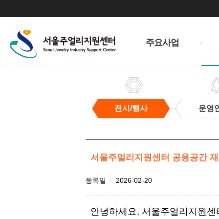
주
메
주요사업
뉴
전시/행사
운영
전
시/
행
사
서울주얼리지원센터 공용공간 재
첨
등록일
2026-02-20
부
파
안녕하세요, 서울주얼리지원센
일