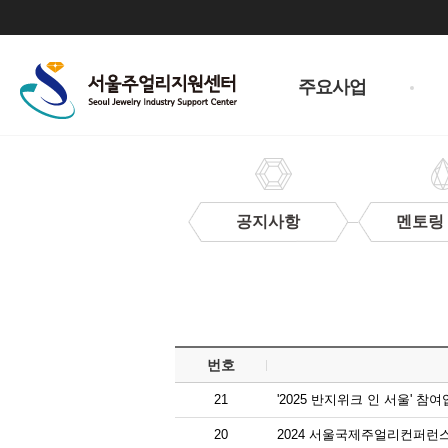
주
메
주요사업
뉴
공지사항
멘토링
입
찰
정
보
번호
21
'2025 반지위크 인 서울' 참
20
2024 서울국제주얼리컨퍼런스