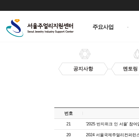
주
메
주요사업
뉴
공지사항
멘토링
입
찰
정
보
번호
21
'2025 반지위크 인 서울' 참
20
2024 서울국제주얼리컨퍼런스