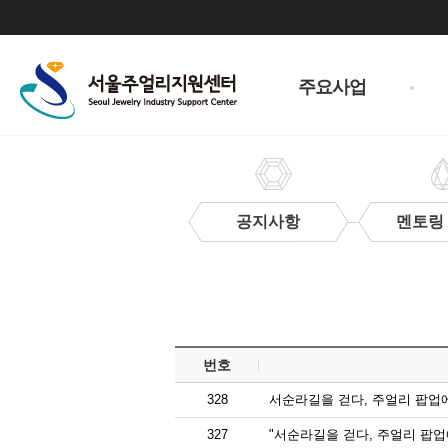
주
메
주요사업
뉴
공지사항
멘토링
보
도
자
료
번호
328
서순라길을 걷다, 주얼리 팝업
327
"서순라길을 걷다, 주얼리 팝업