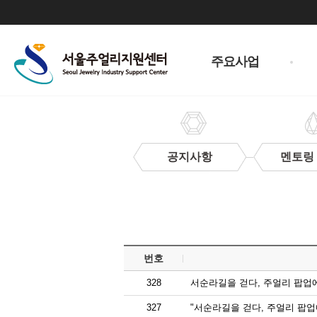
주
메
주요사업
뉴
공지사항
멘토링
보
도
자
료
번호
328
서순라길을 걷다, 주얼리 팝업
327
"서순라길을 걷다, 주얼리 팝업