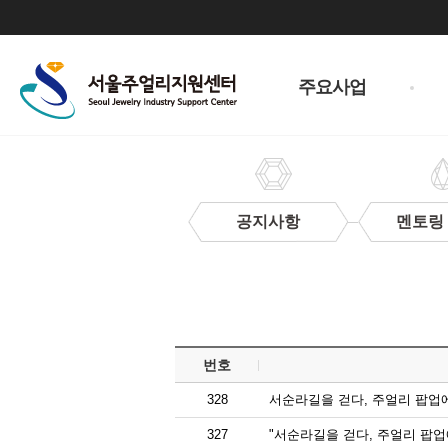
주
메
주요사업
뉴
공지사항
멘토링
보
도
자
료
번호
328
서순라길을 걷다, 주얼리 팝업
327
"서순라길을 걷다, 주얼리 팝업