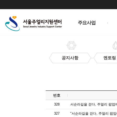
주
메
주요사업
뉴
공지사항
멘토링
보
도
자
료
번호
328
서순라길을 걷다, 주얼리 팝업
327
"서순라길을 걷다, 주얼리 팝업