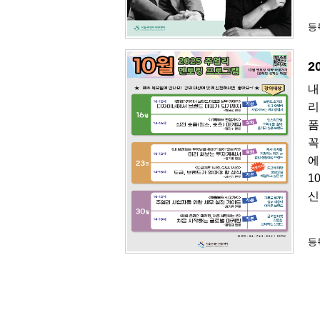
등록
2
내
리
폼
꼭
에
1
신
등록