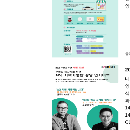
양
등록
2
내
영
색
과
1
1
C