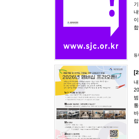
기
내
이
합
등록
[
내
2
범
통
바
랍