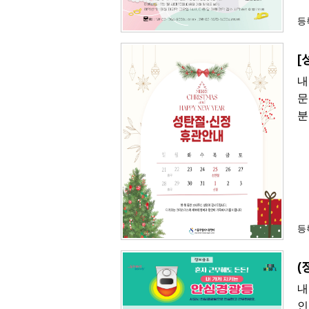
등록
[
내
문
분
등록
(
내
인