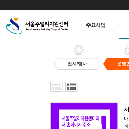
주
메
주요사업
뉴
전시/행사
운영
운
영
안
내
​
내
하