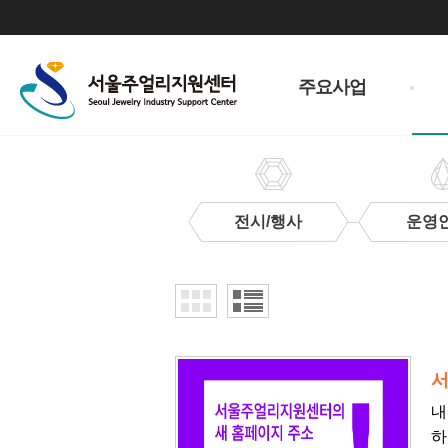
주
메
주요사업
뉴
전시/행사
운영
지
원
사
업
서
내
하