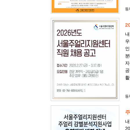
등록
2
내
우
인
분
자
공
활
등록
주
내
2