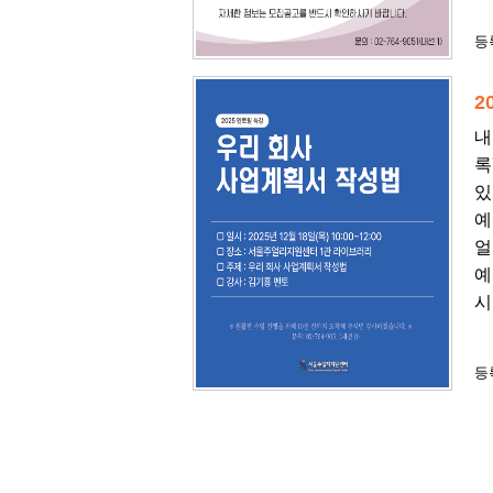
등록
2
내
록
있
예
얼
예
시
등록