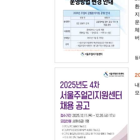
환
지
운
체
버
등록
2
내
모