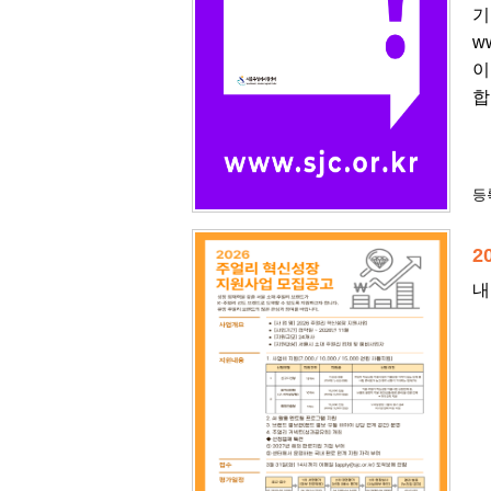
기
w
이
합
등록
2
내