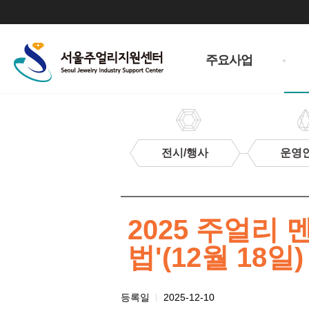
주
메
주요사업
뉴
전시/행사
운영
지
원
사
업
2025 주얼리
법'(12월 18일
첨
등록일
2025-12-10