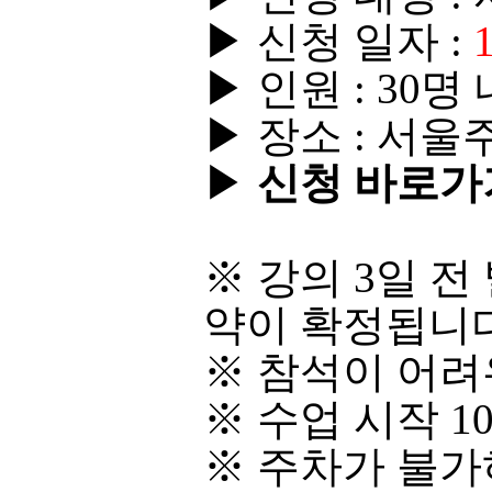
▶ 신청 일자 :
▶​ 인원 : 30명
▶​ 장소 : 
▶​
신청 바로가
※ 강의 3일 
약이 확정됩니다
※ 참석이 어려
※
​ 수업 시작
※
​ 주차가 불