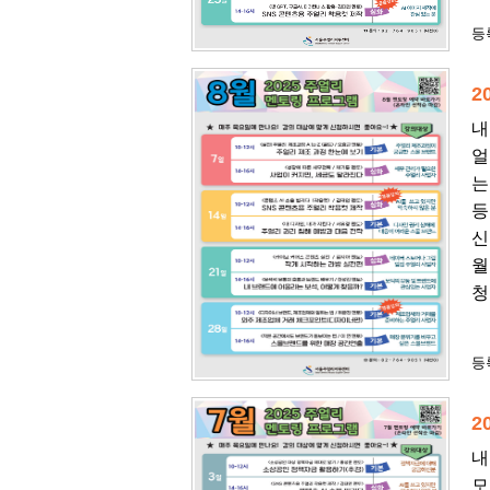
등록
2
내
얼
는
등
신
월
청
등록
2
내
모