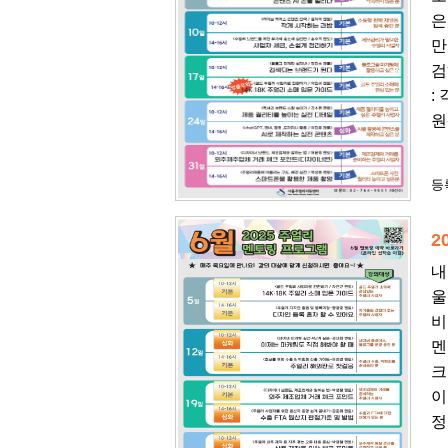
은
만
검
:
원
등록
2
내
울
비
멘
크
이
정