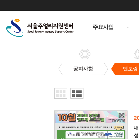
주
메
주요사업
뉴
공지사항
멘토링
멘
토
링
교
실
2
내
성