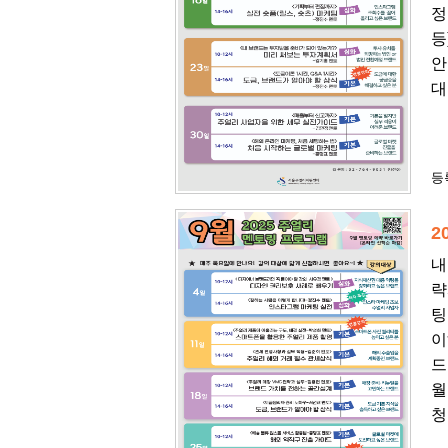
정
등
안
대
등록
2
내
략
팅
이
드
월
청