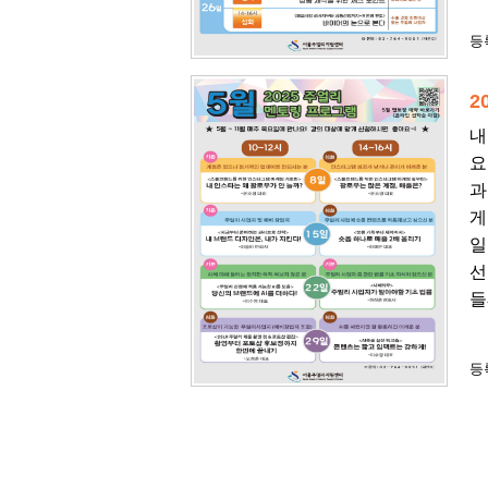
등록
2
내
요
과
게
일
선
들
등록