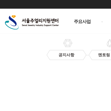
주
메
주요사업
뉴
공지사항
멘토링
고
객
소
리
함