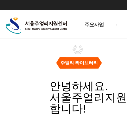
주
메
주요사업
뉴
주얼리 라이브러리
주
얼
안녕하세요.
리
라
서울주얼리지원센
이
브
합니다!
러
리