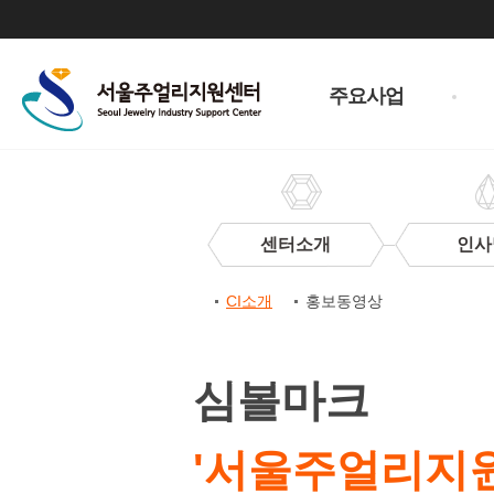
주
메
주요사업
뉴
센터소개
인사
센
CI소개
홍보동영상
터
CI
CI
소
심볼마크
개
'서울주얼리지