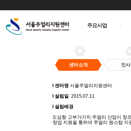
주
메
주요사업
뉴
센터소개
인사
센
터
l 센터명
서울주얼리지원센터
소
개
l 설립일
2015.07.11
l 설립배경
도심형 고부가가치 주얼리 산업이 창조경
·창업 지원을 통하여 주얼리 원스탑 지