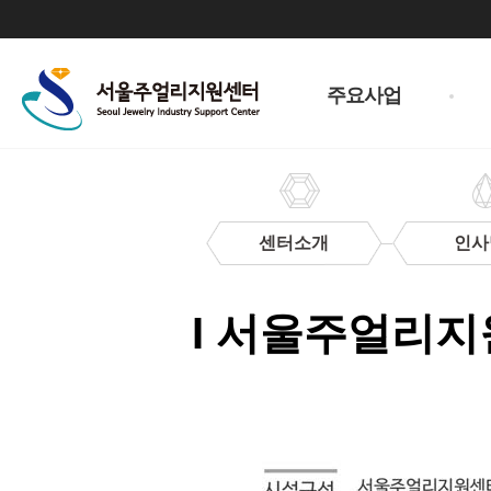
주
메
주요사업
뉴
센터소개
인사
이
용
I 서울주얼리지
안
내