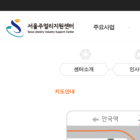
주
메
주요사업
뉴
센터소개
인사
찾
아
지도안내
오
시
는
길