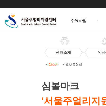
주
메
주요사업
뉴
센터소개
인사
센
CI소개
홍보동영상
터
CI
CI
소
심볼마크
개
'서울주얼리지