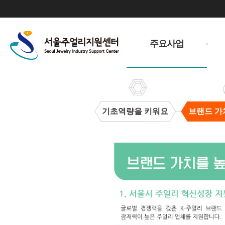
주
메
주요사업
뉴
기초역량을 키워요
브랜드 가
브
랜
드
가
치
을
높
여
요