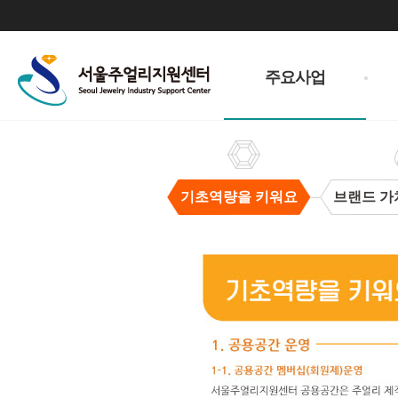
주
메
주요사업
뉴
기초역량을 키워요
브랜드 가
기
초
역
량
을
키
워
요