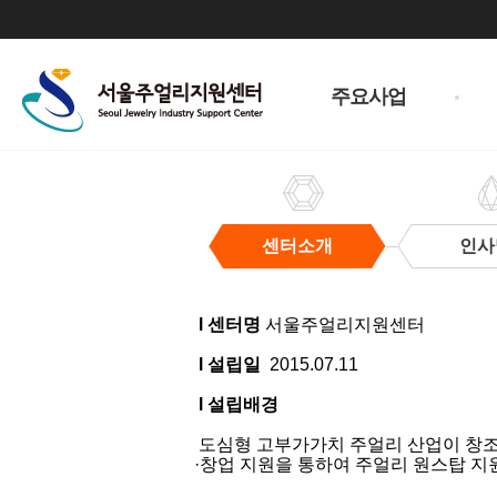
주
메
주요사업
뉴
센터소개
인사
센
터
l 센터명
서울주얼리지원센터
소
개
l 설립일
2015.07.11
l 설립배경
도심형 고부가가치 주얼리 산업이 창조경
·창업 지원을 통하여 주얼리 원스탑 지