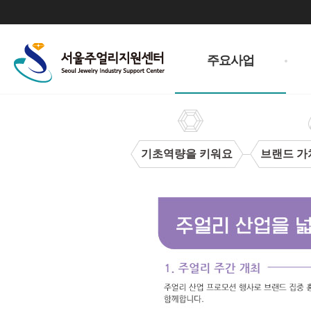
주
메
주요사업
뉴
기초역량을 키워요
브랜드 가
주
얼
리
산
업
을
넓
혀
요