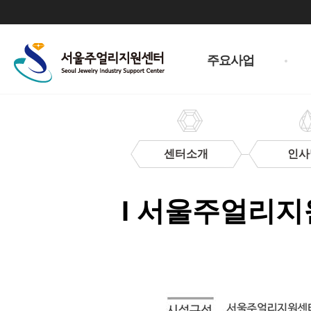
주
메
주요사업
뉴
센터소개
인사
이
용
I 서울주얼리지
안
내