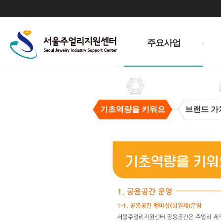
주
메
주요사업
뉴
기초역량을 키워요
브랜드 가
기
초
역
량
을
키
워
요