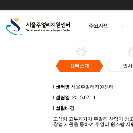
주
메
주요사업
뉴
센터소개
인사
센
터
l 센터명
서울주얼리지원센터
소
개
l 설립일
2015.07.11
l 설립배경
도심형 고부가가치 주얼리 산업이 창조경
·창업 지원을 통하여 주얼리 원스탑 지